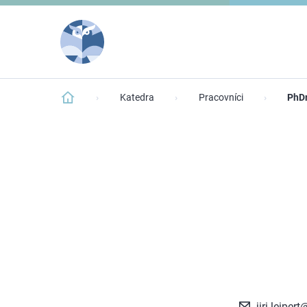
Katedra
Pracovníci
PhDr
jiri.leiper